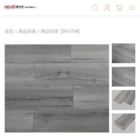
首页
首页
>
商品列表
>
商品详情
[D4175A]
强化地板
实木复合地板
软木地板
软木墙板
产品辅料