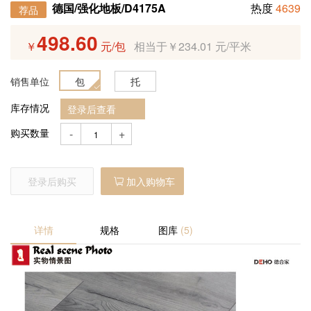
产品预售
德国/强化地板/D4175A
热度
4639
荐品
498.60
￥
元/包
相当于￥234.01 元/平米
定制产品
销售单位
包
托
招商加盟
库存情况
登录后查看
购买数量
-
+
登录后购买
加入购物车
详情
规格
图库
(5)